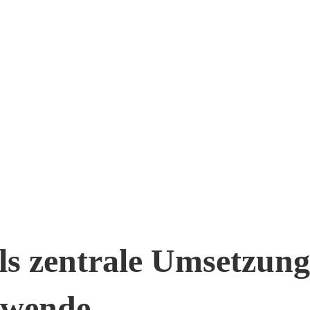
s zentrale Umsetzungs
ewende