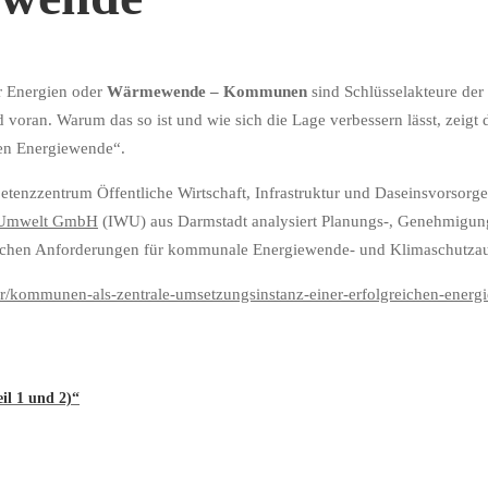
r Energien oder
Wärmewende
–
Kommunen
sind Schlüsselakteure der
voran. Warum das so ist und wie sich die Lage verbessern lässt, zeigt d
hen Energiewende“.
petenzzentrum Öffentliche Wirtschaft, Infrastruktur und Daseinsvorso
d Umwelt GmbH
(IWU) aus Darmstadt analysiert Planungs-, Genehmigun
htlichen Anforderungen für kommunale Energiewende- und Klimaschutza
er/kommunen-als-zentrale-umsetzungsinstanz-einer-erfolgreichen-energ
il 1 und 2)“